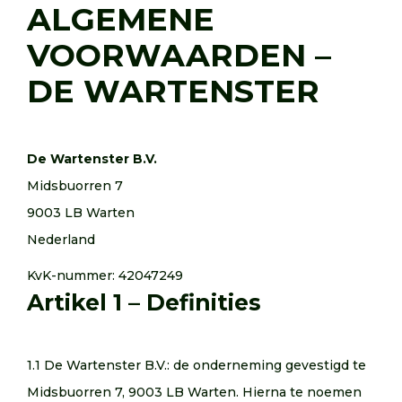
ALGEMENE
CONTACT
VOORWAARDEN –
DE WARTENSTER
De Wartenster B.V.
Midsbuorren 7
9003 LB Warten
Nederland
KvK-nummer: 42047249
Artikel 1 – Definities
1.1 De Wartenster B.V.: de onderneming gevestigd te
Midsbuorren 7, 9003 LB Warten. Hierna te noemen