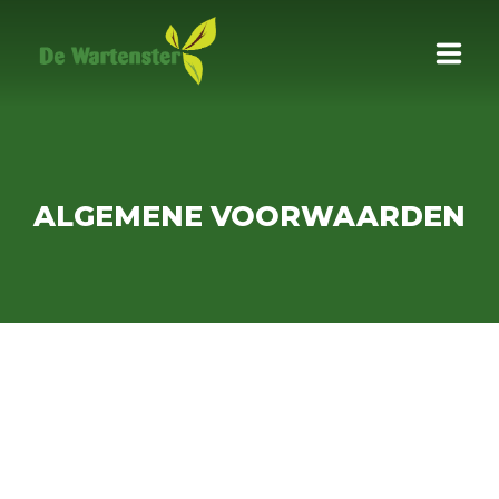
HOME
CAMPING
ALGEMENE VOORWAARDEN
HUISJES
PIPOWAGEN
FOTOS
OMGEVING
STALLING