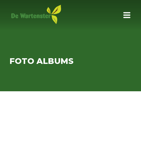
HOME
CAMPING
FOTO ALBUMS
HUISJES
PIPOWAGEN
FOTOS
OMGEVING
STALLING